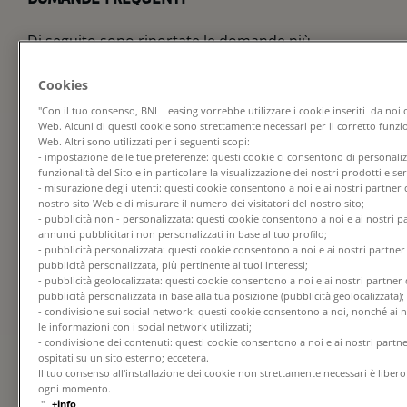
Di seguito sono riportate le domande più
frequenti: ​
Cookies
Quando segnalare?
"Con il tuo consenso, BNL Leasing vorrebbe utilizzare i cookie inseriti da noi 
Quando si ha motivo di ritenere che sia stata
Web. Alcuni di questi cookie sono strettamente necessari per il corretto funz
Web. Altri sono utilizzati per i seguenti scopi:
commessa la violazione di una legge o del Modello
- impostazione delle tue preferenze: questi cookie ci consentono di personalizza
di Organizzazione, Gestione e Controllo ex D.Lgs.
funzionalità del Sito e in particolare la visualizzazione dei nostri prodotti e ser
231/01 o del Codice di Condotta di BNP Paribas o in
- misurazione degli utenti: questi cookie consentono a noi e ai nostri partner 
caso di minaccia o danno all’interesse pubblico.
nostro sito Web e di misurare il numero dei visitatori del nostro sito;
- pubblicità non - personalizzata: questi cookie consentono a noi e ai nostri pa
Come fare una segnalazione?
annunci pubblicitari non personalizzati in base al tuo profilo;
- pubblicità personalizzata: questi cookie consentono a noi e ai nostri partner d
pubblicità personalizzata, più pertinente ai tuoi interessi;
In caso di
Terza Parte esterna
, si potrà far
- pubblicità geolocalizzata: questi cookie consentono a noi e ai nostri partner d
riferimento a quanto di seguito rappresentato nei
pubblicità personalizzata in base alla tua posizione (pubblicità geolocalizzata);
punti 1 e 2 della sezione “Modalità per l’inoltro di
- condivisione sui social network: questi cookie consentono a noi, nonché ai n
una segnalazione”, cioè:
le informazioni con i social network utilizzati;
- condivisione dei contenuti: questi cookie consentono a noi e ai nostri partner
ospitati su un sito esterno; eccetera.
utilizzare la piattaforma informatica o il
Il tuo consenso all'installazione dei cookie non strettamente necessari è liber
modulo disponibile in questa pagina per la
ogni momento.
segnalazione scritta;
"
+info